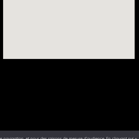
de navigation, et pour des raisons de mesure d’audience. En cliquant sur « J